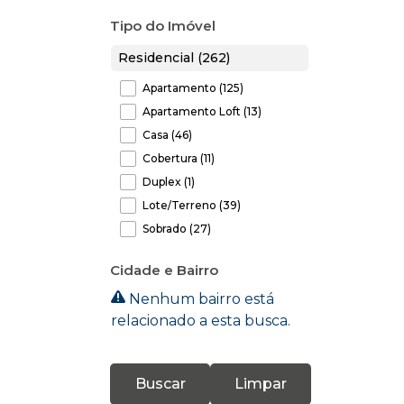
Tipo do Imóvel
Residencial (262)
Apartamento (125)
Apartamento Loft (13)
Casa (46)
Cobertura (11)
Duplex (1)
Lote/Terreno (39)
Sobrado (27)
Comercial (11)
Cidade e Bairro
Prédio (1)
Nenhum bairro está
Salas Comerciais (3)
relacionado a esta busca.
Terreno (7)
Industrial (1)
Buscar
Limpar
Galpão (1)