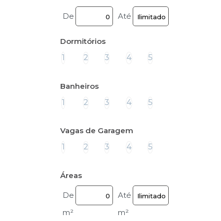
De
Até
Dormitórios
1
2
3
4
5
Banheiros
1
2
3
4
5
Vagas de Garagem
1
2
3
4
5
Áreas
De
Até
m²
m²