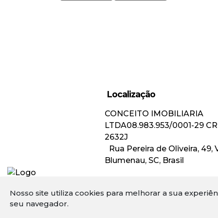
Misto (1)
Residencial e Comercial (1)
Localização
CONCEITO IMOBILIARIA
LTDA
08.983.953/0001-29
CR
2632J
Rua Pereira de Oliveira
,
49
,
Blumenau
,
SC
,
Brasil
Nosso site utiliza cookies para melhorar a sua experiê
seu navegador.