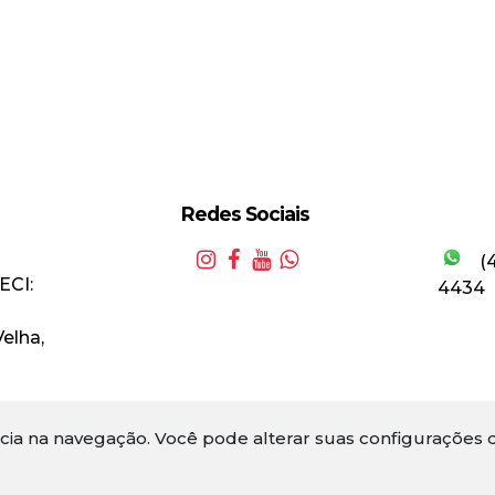
Redes Sociais
(
ECI:
4434
Velha
,
ncia na navegação.
Você pode alterar suas configurações d