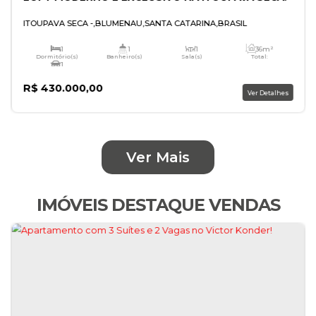
LOFT MODERNO E EXCLUSIVO NA ITOUPAVA
Ver Mais
ITOUPAVA SECA
,
BLUMENAU
,
SANTA CATARINA
,
BRASIL
IMÓVEIS DESTAQUE VENDAS
1
1
1
Dormitório(s)
Banheiro(s)
Sala(s)
1
Vaga(s)
R$
430.000,00
V