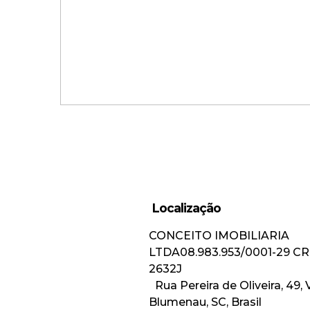
Localização
CONCEITO IMOBILIARIA
Apartamento com 3 Suítes na
LTDA
08.983.953/0001-29
CR
Vila Nova!
2632J
Rua Pereira de Oliveira
,
49
,
Blumenau
,
SC
,
Brasil
Valor de Venda
R$
1.300.000,00