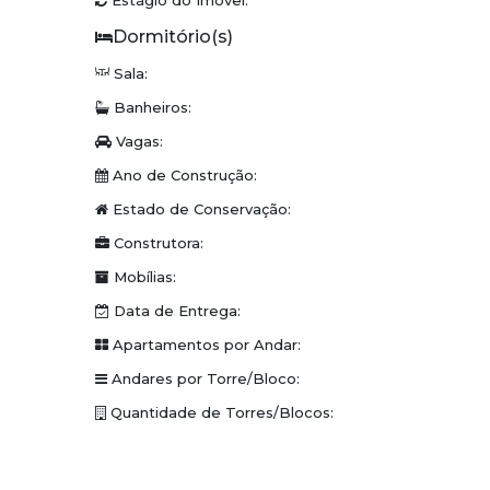
Estágio do Imóvel:
Piso laminado
Esquadrias em alumínio
Sala:
Infraestrutura para ar-condicionado spli
Banheiros:
Vagas:
Varanda gourmet
Ano de Construção:
Condomínio:
Estado de Conservação:
Piscina adulto e infantil com jacuzzi
Construtora:
Mobílias:
Forneria com forno de pizza e churrasq
Data de Entrega:
Espaço Gourmet
Apartamentos por Andar:
Salão de Festas
Andares por Torre/Bloco:
Quantidade de Torres/Blocos:
Academia com 100m² e vista panorâmic
Brinquedoteca