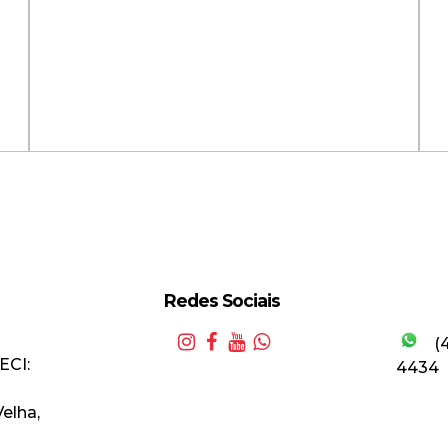
Redes Sociais
(
Apartamento com 3 Suítes
A
ECI:
4434
Semimobiliado na Vila Nova!
S
Velha
,
Valor de Venda
R$
1.350.000,00