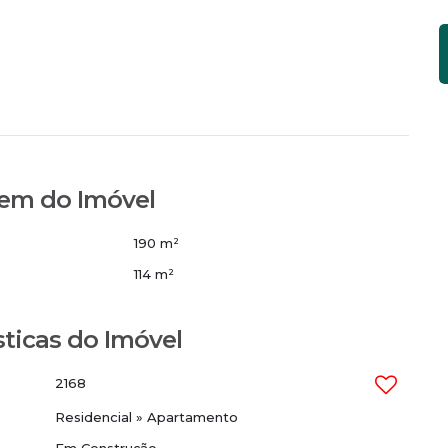
ar
em do Imóvel
190 m²
114 m²
sticas do Imóvel
2168
Residencial
»
Apartamento