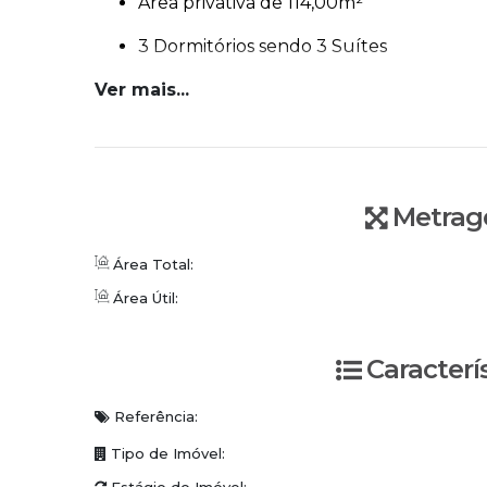
Área privativa de 114,00m²
3 Dormitórios sendo 3 Suítes
Ver mais...
Lavabo
Living integrado com sala de estar e jant
Cozinha ampla
Metrag
Área de serviço separada
Sacada com churrasqueira
Área Total:
Área Útil:
2 Vagas de Garagem
Diferenciais:
Caracterí
Acabamentos de alto padrão
Referência:
Rebaixo em gesso
Tipo de Imóvel:
Piso porcelanato