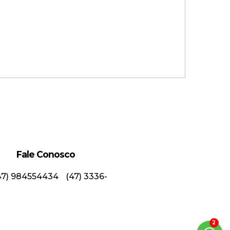
Fale Conosco
47) 984554434
(47) 3336-
partamento Mobiliado com 3
uítes na Vila Nova!
3
Valor de Venda
R$
1.349.900,00