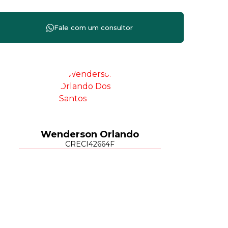
Wenderson Orlando
CRECI
42664F