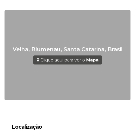
Possibilidade de entrega mobiliada e equipada
por contrato de adesão
Apartamento em parcelamento direto com a
construtora, consulte para mais informações.
Ficou interessado? Vamos conversar!
Velha
,
Blumenau
,
Santa Catarina
,
Brasil
WhatsApp/Plantão: (47) 3336-4434.
Clique aqui para ver o
Mapa
Conceito Imobiliária | Viva o Conceito.
www.conceitoimobiliaria.com.br
Localização