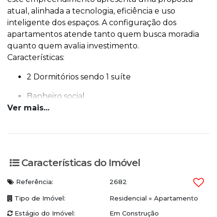
atual, alinhada a tecnologia, eficiência e uso
inteligente dos espaços. A configuração dos
apartamentos atende tanto quem busca moradia
quanto quem avalia investimento.
Características:
2 Dormitórios sendo 1 suíte
Banheiro social
Ver mais...
Living integrado com sala de estar e jantar
Andar alto
Cozinha funcional
Características do Imóvel
Área de serviço
Referência:
2682
1 Vaga de garagem
Tipo de Imóvel:
Residencial
»
Apartamento
Sol da manhã
Estágio do Imóvel:
Em Construção