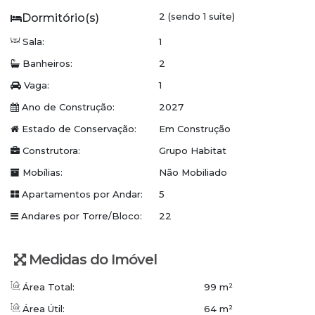
Condomínio:
2 (sendo 1 suíte)
Hall de entrada
Sala:
1
Banheiros:
2
Elevadores
Vaga:
1
Rooftop em dois pavimentos
Ano de Construção:
2027
Piscina com borda infinita e arquibancada
Estado de Conservação:
Em Construção
Espaço fitness equipado
Construtora:
Grupo Habitat
Mobílias:
Não Mobiliado
Espaço gourmet e lounge coworking
Apartamentos por Andar:
5
Sistema digital de acesso, do portão à porta do
Andares por Torre/Bloco:
22
apartamento
Master Host para vistorias, suporte a serviços e
Medidas do Imóvel
manutenção
Área Total:
99 m²
Serviços pay-per-use
Área Útil:
64 m²