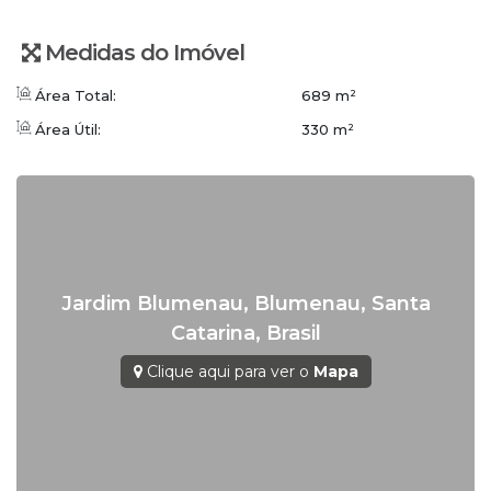
Sistema de segurança
Medidas do Imóvel
Ficou interessado? Vamos conversar!
WhatsApp/Plantão: (47) 3336-4434
Área Total:
689 m²
Conceito Imobiliária | Viva o Conceito
Área Útil:
330 m²
www.conceitoimobiliaria.com.br
Jardim Blumenau
,
Blumenau
,
Santa
Catarina
,
Brasil
Clique aqui para ver o
Mapa