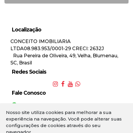
Localização
CONCEITO IMOBILIARIA
LTDA
08.983.953/0001-29
CRECI: 2632J
Rua Pereira de Oliveira
,
49
,
Velha
,
Blumenau
,
SC
,
Brasil
Redes Sociais
Fale Conosco
(47) 984554434
(47) 3336-4434
Nosso site utiliza cookies para melhorar a sua
3
experiência na navegação.
Você pode alterar suas
configurações de cookies através do seu
navegador.