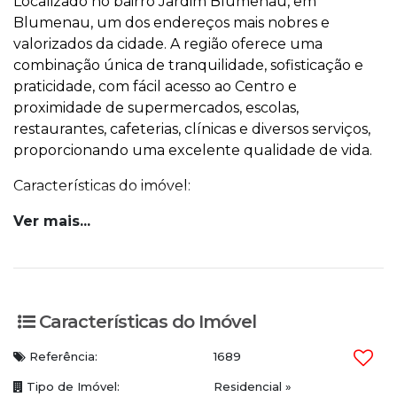
Localizado no bairro Jardim Blumenau, em
Blumenau, um dos endereços mais nobres e
valorizados da cidade. A região oferece uma
combinação única de tranquilidade, sofisticação e
praticidade, com fácil acesso ao Centro e
proximidade de supermercados, escolas,
restaurantes, cafeterias, clínicas e diversos serviços,
proporcionando uma excelente qualidade de vida.
Características do imóvel:
Ver mais...
Mobiliado e equipado
330m² de área privativa
4 Dormitórios, sendo 3 suítes
Living amplo e integrado com sala de estar, sala
de jantar e home theater
Características do Imóvel
Sala de TV
Lavabo
Referência:
1689
Cozinha com ilha central
Tipo de Imóvel:
Residencial
»
Ampla sacada com vista panorâmica da cidade