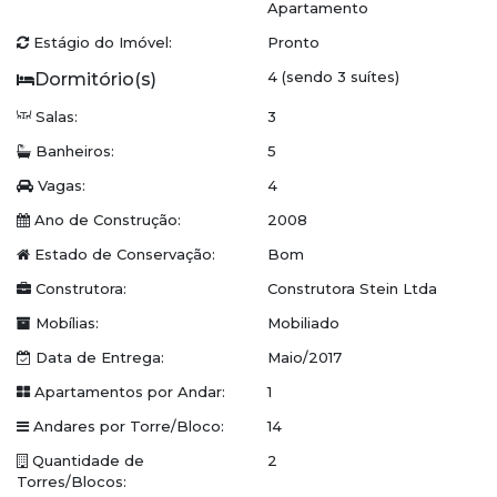
Apartamento
Área de serviço
Estágio do Imóvel:
Pronto
4 Vagas de garagem
Depósito privativo no subsolo
4 (sendo 3 suítes)
Esquadrias com isolamento acústico
Salas:
3
Condomínio:
Banheiros:
5
Vagas:
4
Hall de entrada decorado
Piscina externa
Ano de Construção:
2008
Piscina interna aquecida
Estado de Conservação:
Bom
Salão de festas
Construtora:
Construtora Stein Ltda
Espaço gourmet
Pub
Mobílias:
Mobiliado
Sauna
Data de Entrega:
Maio/2017
Academia
Apartamentos por Andar:
1
Brinquedoteca
Andares por Torre/Bloco:
Playground
14
Sala de jogos
Quantidade de
2
Elevador
Torres/Blocos: