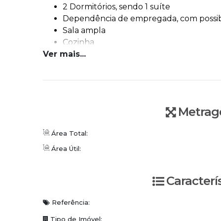
2 Dormitórios, sendo 1 suíte
Dependência de empregada, com possibil
Sala ampla
Cozinha
Ver mais...
Área de serviço
1 Vaga de garagem
Condomínio:
Hall de entrada
Metrag
Acesso por tag
Portão eletrônico
Área Total:
Elevador
Área Útil:
Ficou interessado? Vamos conversar!
WhatsApp/Plantão: (47) 3336-4434
Caracterí
Conceito Imobiliária | Viva o Conceito
www.conceitoimobiliaria.com.br
Referência:
Tipo de Imóvel: