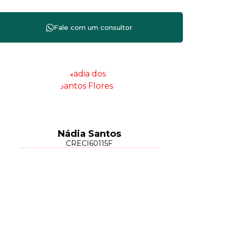
Nádia Santos
CRECI
60115F