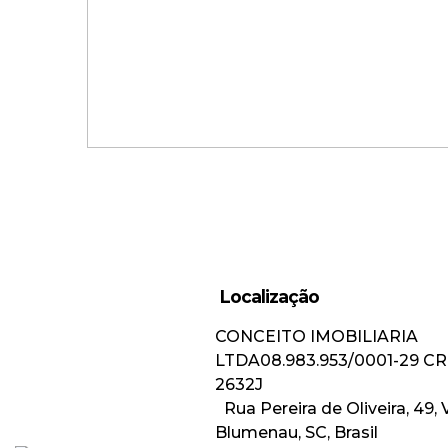
Localização
CONCEITO IMOBILIARIA
Apartamento Mobiliado com 2
LTDA
08.983.953/0001-29
CR
Suítes na Ponta Aguda!
2632J
Rua Pereira de Oliveira
,
49
,
Blumenau
,
SC
,
Brasil
Valor de Venda
R$
1.100.000,00