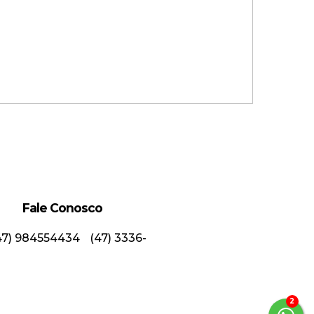
Fale Conosco
47) 984554434
(47) 3336-
partamento Mobiliado com 2
ormitórios na Ponta Aguda!
3
Valor de Venda
R$
500.000,00