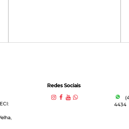
Redes Sociais
Apartamento Semimobiliado
(
com 2 Suítes e 3 Banheiros na
A
ECI:
4434
Ponta Aguda!
D
Velha
,
Valor de Venda
R$
990.000,00