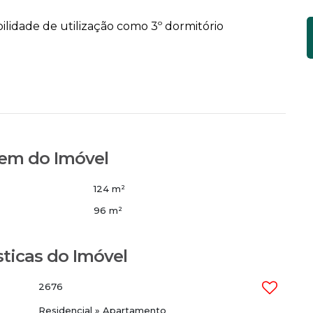
idade de utilização como 3º dormitório
em do Imóvel
124 m²
96 m²
sticas do Imóvel
2676
Residencial
»
Apartamento