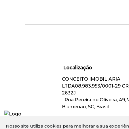
Localização
CONCEITO IMOBILIARIA
Apartamento com 2 Dormitório
LTDA
08.983.953/0001-29
CR
na Água Verde!
2632J
Rua Pereira de Oliveira
,
49
,
Blumenau
,
SC
,
Brasil
Valor de Venda
R$
410.000,00
Nosso site utiliza cookies para melhorar a sua experiê