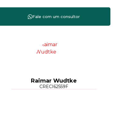
Raimar Wudtke
CRECI
62559F