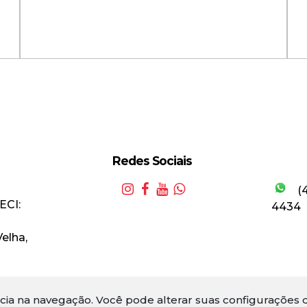
Redes Sociais
A
(
s
Apartamento com 2 Dormitórios
c
ECI:
4434
na Itoupava Norte!
F
Velha
,
Valor de Venda
R$
383.000,00
ncia na navegação.
Você pode alterar suas configurações d