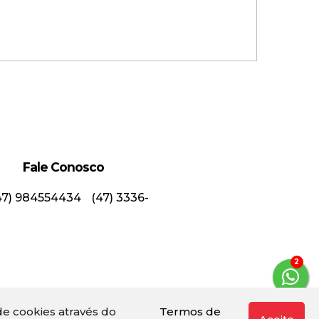
Fale Conosco
partamento Semimobiliado
47) 984554434
(47) 3336-
om 2 Dormitórios no Bairro
ortaleza!
3
Valor de Venda
R$
560.000,00
e cookies através do
Termos de