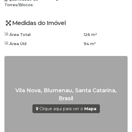
Torres/Blocos:
Portaria 24 horas
Ficou interessado? Vamos conversar!
Medidas do Imóvel
WhatsApp/Plantão: (47) 3336-4434
Conceito Imobiliária | Viva o Conceito
Área Total:
126 m²
www.conceitoimobiliaria.com.br
Área Útil:
94 m²
Vila Nova
,
Blumenau
,
Santa Catarina
,
Brasil
Clique aqui para ver o
Mapa