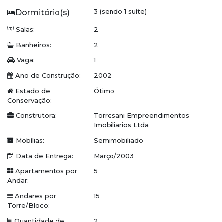
3 (sendo 1 suíte)
Ar-condicionado nos dormitórios e na sala
Salas:
2
1 Vaga de garagem coberta
Banheiros:
2
Condomínio:
Vaga:
1
Piscina
Ano de Construção:
2002
Estado de
Ótimo
Academia
Conservação:
2 Salões de festas
Construtora:
Torresani Empreendimentos
Imobiliarios Ltda
Quadra poliesportiva
Mobílias:
Semimobiliado
Playground
Data de Entrega:
Março/2003
Apartamentos por
5
Horta comunitária
Andar:
Vagas para visitantes
Andares por
15
Torre/Bloco:
2 Elevadores
Quantidade de
2