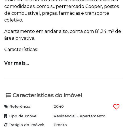
comodidades, como supermercado Cooper, postos
de combustível, praças, farmácias e transporte
coletivo.
Apartamento em andar alto, conta com 81,24 m² de
área privativa.
Características:
3 Dormitórios sendo 1 suíte
Ver mais...
Amplo living integrado com sala de estar e
jantar)
Cozinha equipada com móveis planejados
Características do Imóvel
Banheiro social
Referência:
2040
Sacada com churrasqueira a carvão
Tipo de Imóvel:
Residencial
»
Apartamento
Área de serviço
Estágio do Imóvel:
Pronto