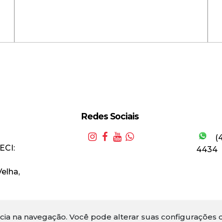
Redes Sociais
Casa Semimobiliada com 4
(
Dormitórios e 7 Vagas na
C
ECI:
4434
Itoupava Seca!
F
Velha
,
Valor de Venda
R$
1.500.000,00
ncia na navegação.
Você pode alterar suas configurações d