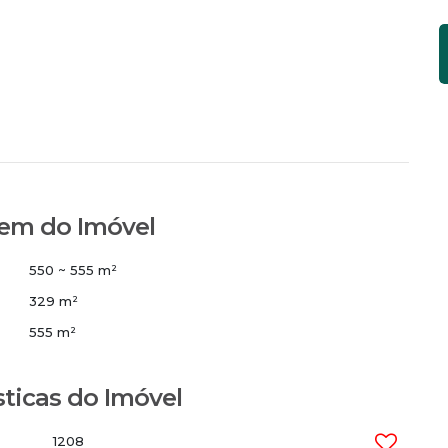
tegrada
nha e churrasqueira a carvão
em do Imóvel
onado
 externo
550 ~ 555 m²
329 m²
que oferece tudo o que você sempre sonhou!
555 m²
sticas do Imóvel
1208