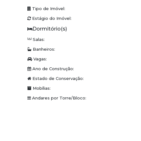
Conceito Imobiliária | Viva o Conceito
Tipo de Imóvel:
Estágio do Imóvel:
www.conceitoimobiliaria.com.br
Salas:
Banheiros:
Vagas:
Ano de Construção:
Estado de Conservação:
Mobílias:
Andares por Torre/Bloco: