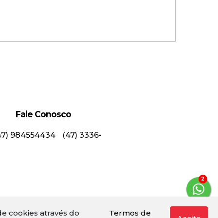
Fale Conosco
47) 984554434
(47) 3336-
asa Alto Padrão em Condomínio
echado na Velha!
3
Valor de Venda
R$
2.640.000,00
e cookies através do
Termos de