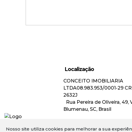
Localização
Casa com 3 Suítes e 2 Vagas
CONCEITO IMOBILIARIA
Pronta para Morar no Golden
LTDA
08.983.953/0001-29
CR
Park!
2632J
Rua Pereira de Oliveira
,
49
,
Blumenau
,
SC
,
Brasil
Valor de Venda
R$
2.790.000,00
Nosso site utiliza cookies para melhorar a sua experiê