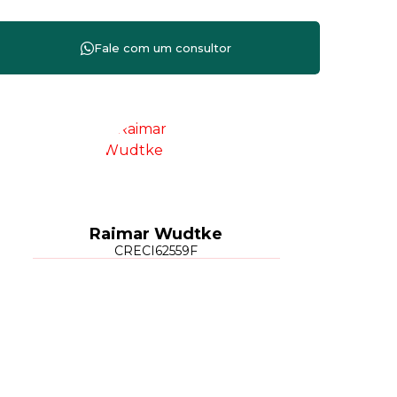
Raimar Wudtke
CRECI
62559F