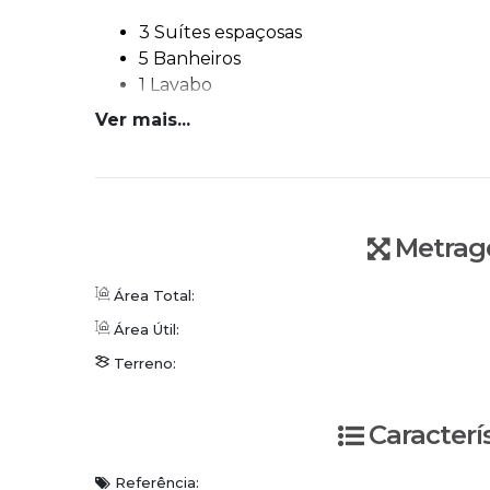
3 Suítes espaçosas
5 Banheiros
1 Lavabo
Cozinha moderna com sala de jantar in
Ver mais...
Sala de TV
Mezanino
Área de festas equipada com fogão a le
Piscina com aquecimento solar
Sala de ateliê e escritório
Metrag
Ambientes climatizados com ar-condici
4 Vagas de garagem e um amplo espaço
Área Total:
Área Útil:
Não perca a chance de viver em um imóvel 
Terreno:
Ficou interessado? Vamos conversar.
Caracterí
WhatsApp/Plantão: (47) 3336-4434
Referência: