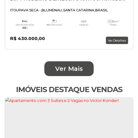
LOFT MODERNO E EXCLUSIVO NA ITOUPAVA
Ver Mais
ITOUPAVA SECA
,
BLUMENAU
,
SANTA CATARINA
,
BRASIL
IMÓVEIS DESTAQUE VENDAS
1
1
1
Dormitório(s)
Banheiro(s)
Sala(s)
1
Vaga(s)
R$
430.000,00
V