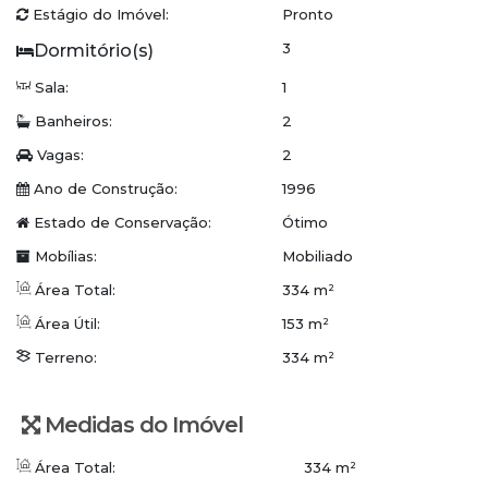
Placas de energia solar
Estágio do Imóvel:
Pronto
Proprietário estuda permuta por casa em Indaial,
3
bairro Encano.
Sala:
1
Ficou interessado? Vamos conversar!
Banheiros:
2
WhatsApp/Plantão: (47) 3336-4434
Vagas:
2
Conceito Imobiliária | Viva o Conceito
Ano de Construção:
1996
www.conceitoimobiliaria.com.br
Estado de Conservação:
Ótimo
Mobílias:
Mobiliado
Área Total:
334 m²
Área Útil:
153 m²
Terreno:
334 m²
Medidas do Imóvel
Área Total:
334 m²