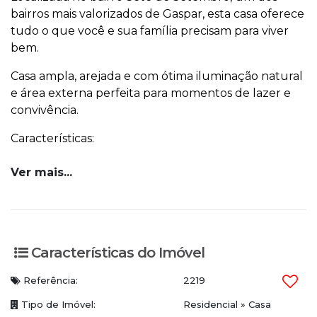
bairros mais valorizados de Gaspar, esta casa oferece
tudo o que você e sua família precisam para viver
bem.
Casa ampla, arejada e com ótima iluminação natural
e área externa perfeita para momentos de lazer e
convivência.
Características:
3 Dormitórios
Ver mais...
2 Banheiros sociais
Cozinha mobiliada e dispensa
Área de serviço
2 Vagas de garagem cobertas
Características do Imóvel
Jardim
Piscina
Referência:
2219
Área de festas com churrasqueira a carvão
Depósito
Tipo de Imóvel:
Residencial
»
Casa