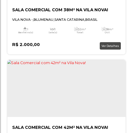
SALA COMERCIAL COM 38M² NA VILA NOVA
VILA NOVA
,
BLUMENAU
,
SANTA CATARINA
,
BRASIL
1
1
52m²
Banheiro(s)
Sala(s)
Total:
Ú
R$
2.000,00
Ver