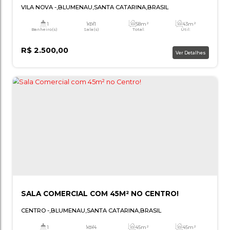
SALA COMERCIAL COM 42M² NA VILA NOVA
VILA NOVA
,
BLUMENAU
,
SANTA CATARINA
,
BRASIL
1
1
58m²
Banheiro(s)
Sala(s)
Total:
Ú
R$
2.500,00
Ver