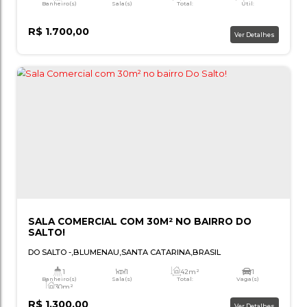
SALA COMERCIAL COM 45M² NO CENTRO!
CENTRO
,
BLUMENAU
,
SANTA CATARINA
,
BRASIL
1
4
45m²
Banheiro(s)
Sala(s)
Total:
Ú
R$
1.700,00
Ver