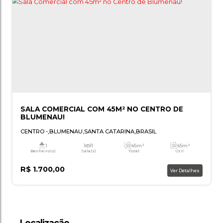
SALA COMERCIAL TÉRREA 88M² NA FORTA
FORTALEZA
,
BLUMENAU
,
SANTA CATARINA
,
BRASIL
1
92m²
1
Banheiro(s)
Total:
Vaga(s)
Ú
Localização