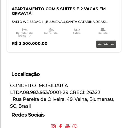
APARTAMENTO COM 5 SUÍTES E 2 VAGAS 
GRAVATÁ!
SALTO WEISSBACH
,
BLUMENAU
,
SANTA CATARINA
,
BRA
5
5
2
Localização
Dormitório(s)
Banheiro(s)
Sala(s)
Suí
392m²
Total:
CONCEITO IMOBILIARIA
R$
3.500.000,00
Ver
LTDA
08.983.953/0001-29
CRECI: 2632J
Rua Pereira de Oliveira
,
49
,
Velha
,
Blumenau
,
SC
,
Brasil
Redes Sociais