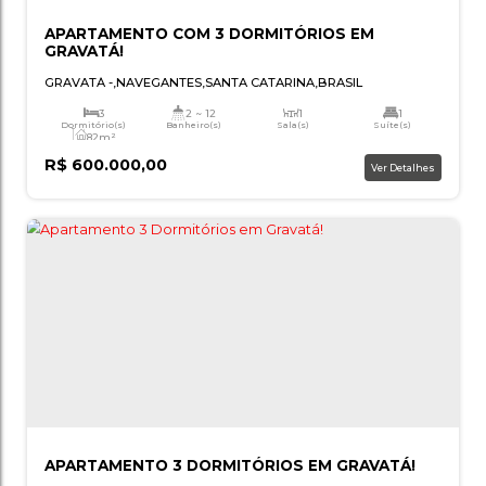
APARTAMENTO COM 3 DORMITÓRIOS EM
GRAVATÁ!
GRAVATÁ
,
NAVEGANTES
,
SANTA CATARINA
,
BRASIL
3
2 ~ 12
1
Dormitório(s)
Banheiro(s)
Sala(s)
Suí
82m²
Total:
R$
600.000,00
Ver