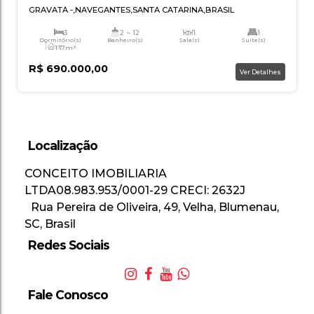
APARTAMENTO 3 DORMITÓRIOS EM GRAVA
Localização
GRAVATÁ
,
NAVEGANTES
,
SANTA CATARINA
,
BRASIL
CONCEITO IMOBILIARIA
LTDA
08.983.953/0001-29
CRECI: 2632J
3
2 ~ 12
1
Rua Pereira de Oliveira
,
49
,
Velha
,
Blumenau
,
Dormitório(s)
Banheiro(s)
Sala(s)
Suí
137m²
SC
,
Brasil
Total:
R$
690.000,00
Redes Sociais
Ver
Fale Conosco