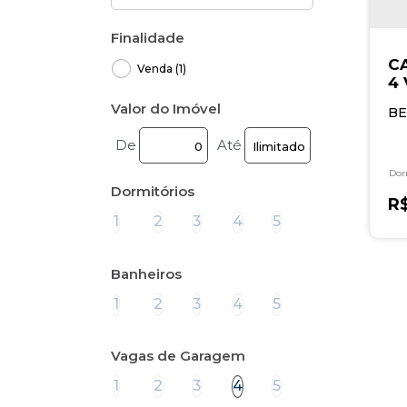
Finalidade
CA
Venda (1)
4
V
Valor do Imóvel
BE
De
Até
Dor
Dormitórios
S
R
1
2
3
4
5
Banheiros
1
2
3
4
5
Vagas de Garagem
1
2
3
4
5