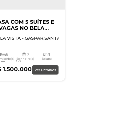
SA COM 5 SUÍTES E
 VAGAS NO BELA
ISTA/GASPAR!
LA VISTA
,
GASPAR
,
SANTA CATARINA
,
BRASIL
6
7
1
mitório(s)
Banheiro(s)
Sala(s)
5
374m²
uíte(s)
Total:
$
1.500.000,00
Ver Detalhes