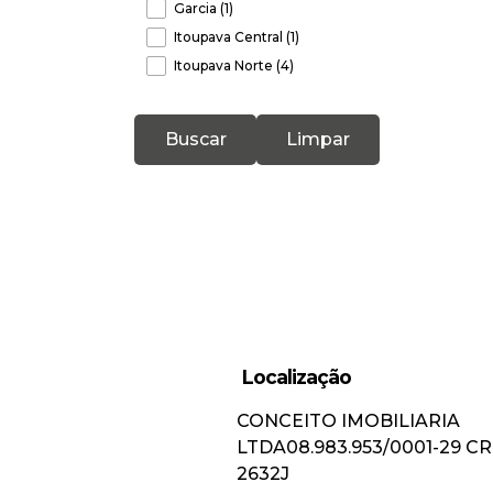
Garcia (1)
Itoupava Central (1)
Itoupava Norte (4)
Itoupava Seca (2)
Itoupavazinha (3)
Buscar
Limpar
Ponta Aguda (3)
Progresso (1)
Salto do Norte (2)
Tribess (1)
Valparaiso (1)
Velha (7)
Velha Central (1)
Vila Nova (4)
Localização
Vorstadt (1)
CONCEITO IMOBILIARIA
Gaspar (3)
LTDA
08.983.953/0001-29
CR
Bela Vista (1)
2632J
Figueira (1)