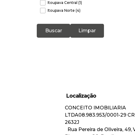
Itoupava Central (1)
Itoupava Norte (4)
Itoupava Seca (2)
Itoupavazinha (3)
Buscar
Limpar
Ponta Aguda (3)
Progresso (1)
Salto do Norte (2)
Tribess (1)
Valparaiso (1)
Velha (7)
Velha Central (1)
Vila Nova (4)
Localização
Vorstadt (1)
CONCEITO IMOBILIARIA
Gaspar (3)
LTDA
08.983.953/0001-29
CR
Bela Vista (1)
2632J
Figueira (1)
Rua Pereira de Oliveira
,
49
,