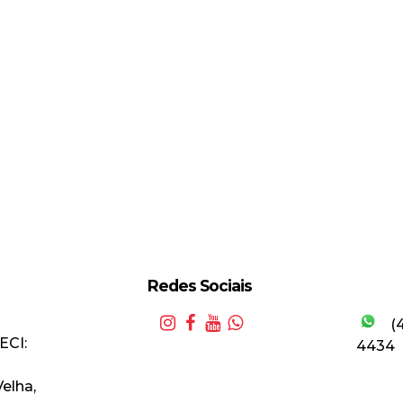
Redes Sociais
(
ECI:
4434
Velha
,