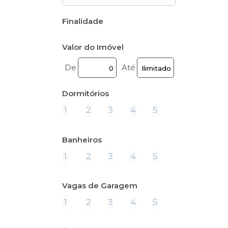
Finalidade
Valor do Imóvel
De
Até
Dormitórios
1
2
3
4
5
Banheiros
1
2
3
4
5
Vagas de Garagem
1
2
3
4
5