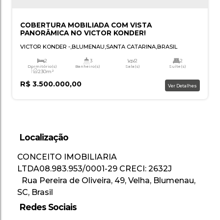
Localização
COBERTURA MOBILIADA COM VISTA
PANORÂMICA NO VICTOR KONDER!
CONCEITO IMOBILIARIA
LTDA
08.983.953/0001-29
CRECI: 2632J
VICTOR KONDER
,
BLUMENAU
,
SANTA CATARINA
,
BRASI
Rua Pereira de Oliveira
,
49
,
Velha
,
Blumenau
,
2
3
2
SC
,
Brasil
Dormitório(s)
Banheiro(s)
Sala(s)
Suí
230m²
Redes Sociais
Total:
R$
3.500.000,00
Ver