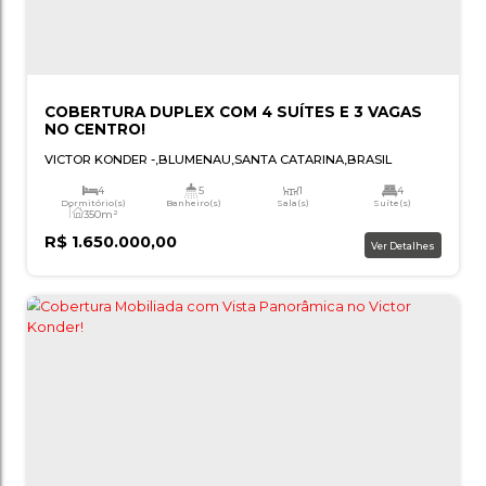
COBERTURA DUPLEX COM 4 SUÍTES E 3 V
NO CENTRO!
VICTOR KONDER
,
BLUMENAU
,
SANTA CATARINA
,
BRASI
4
5
1
Dormitório(s)
Banheiro(s)
Sala(s)
Suí
350m²
Total:
R$
1.650.000,00
Ver