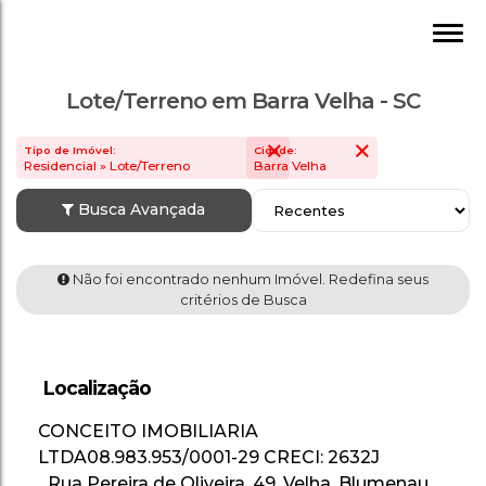
Lote/Terreno em Barra Velha - SC
Tipo de Imóvel:
Cidade:
Residencial » Lote/Terreno
Barra Velha
Busca Avançada
Não foi encontrado nenhum Imóvel. Redefin
critérios de Busca
Localização
CONCEITO IMOBILIARIA
LTDA
08.983.953/0001-29
CRECI: 2632J
Rua Pereira de Oliveira
,
49
,
Velha
,
Blumenau
,