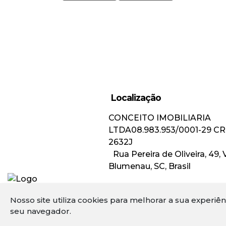
Misto (1)
Residencial e Comercial (1)
Localização
CONCEITO IMOBILIARIA
LTDA
08.983.953/0001-29
CR
2632J
Rua Pereira de Oliveira
,
49
,
Blumenau
,
SC
,
Brasil
Nosso site utiliza cookies para melhorar a sua experiê
seu navegador.