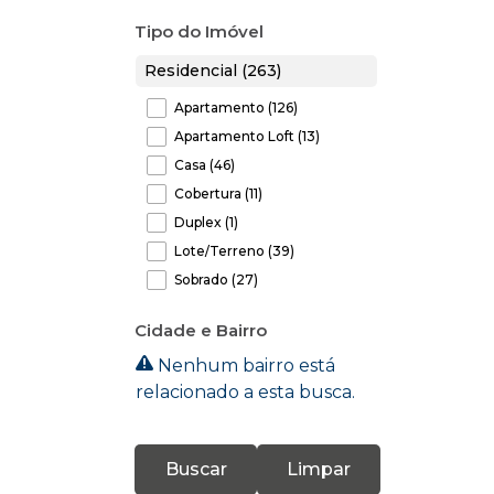
Tipo do Imóvel
Residencial (263)
Apartamento (126)
Apartamento Loft (13)
Casa (46)
Cobertura (11)
Duplex (1)
Lote/Terreno (39)
Sobrado (27)
Comercial (11)
Cidade e Bairro
Prédio (1)
Nenhum bairro está
Salas Comerciais (3)
relacionado a esta busca.
Terreno (7)
Industrial (1)
Buscar
Limpar
Galpão (1)