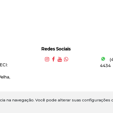
Redes Sociais
(
ECI:
4434
Velha
,
ncia na navegação.
Você pode alterar suas configurações d