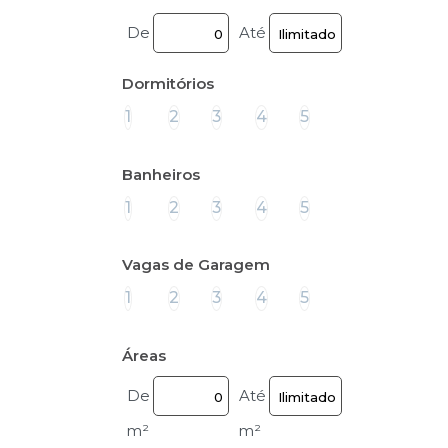
De
Até
Dormitórios
1
2
3
4
5
Banheiros
1
2
3
4
5
Vagas de Garagem
1
2
3
4
5
Áreas
De
Até
m²
m²