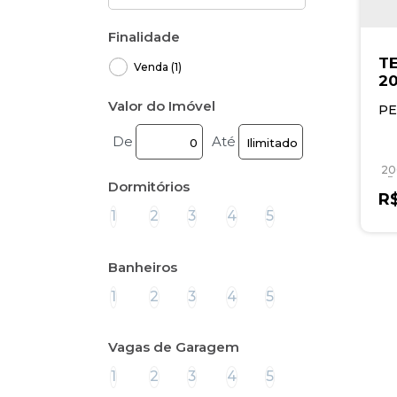
Finalidade
T
Venda (1)
2
IL
Valor do Imóvel
PE
De
Até
20
Pr
Dormitórios
R
20
1
2
3
4
5
T
Banheiros
1
2
3
4
5
Vagas de Garagem
1
2
3
4
5