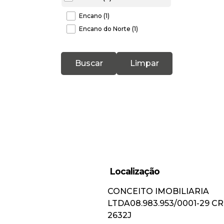
Encano (1)
Encano do Norte (1)
Ilhota (1)
Buscar
Limpar
Pedra de Amolar (1)
Localização
CONCEITO IMOBILIARIA
LTDA
08.983.953/0001-29
CR
2632J