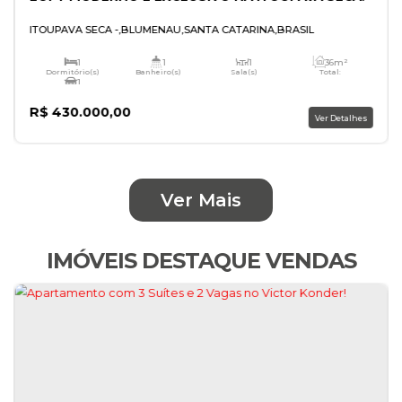
LOFT MODERNO E EXCLUSIVO NA ITOUPAVA
Ver Mais
ITOUPAVA SECA
,
BLUMENAU
,
SANTA CATARINA
,
BRASIL
IMÓVEIS DESTAQUE VENDAS
1
1
1
Dormitório(s)
Banheiro(s)
Sala(s)
1
Vaga(s)
R$
430.000,00
V