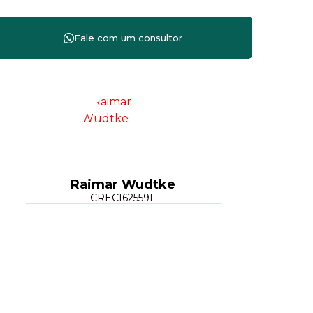
Raimar Wudtke
CRECI
62559F