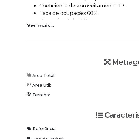
Coeficiente de aproveitamento: 1.2
Taxa de ocupação: 60%
Recuo frontal: 4,00m
Ver mais...
Ficou interessado? Vamos conversar!
WhatsApp/Plantão: (47) 3336-4434
Conceito Imobiliária | Viva o Conceito
www.conceitoimobiliaria.com.br
Metrag
Área Total:
Área Útil:
Terreno:
Caracterí
Referência: