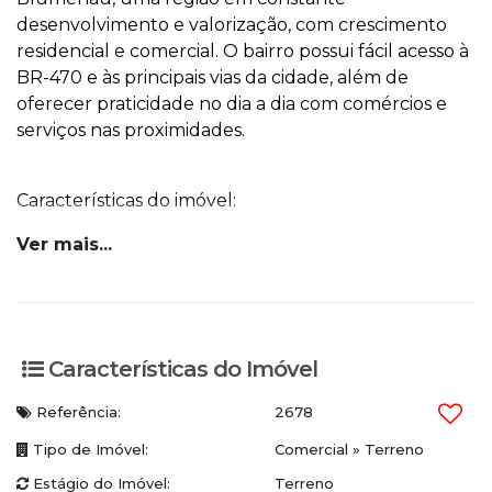
desenvolvimento e valorização, com crescimento
residencial e comercial. O bairro possui fácil acesso à
BR-470 e às principais vias da cidade, além de
oferecer praticidade no dia a dia com comércios e
serviços nas proximidades.
Características do imóvel:
Ver mais...
Área total de 878,15m²
Frente de 20 metros para a rua principal
Frente de 10 metros para a rua dos fundos
Comprimento de 43,90 metros
Zoneamento ZR1 (Zona Residencial)
Características do Imóvel
Proprietário analisa propostas.
Referência:
2678
Ficou interessado? Vamos conversar!
Tipo de Imóvel:
Comercial
»
Terreno
WhatsApp/Plantão: (47) 3336-4434
Estágio do Imóvel:
Terreno
Conceito Imobiliária | Viva o Conceito