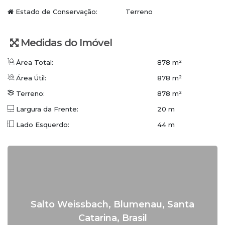
www.conceitoimobiliaria.com.br
Estado de Conservação:
Terreno
Medidas do Imóvel
Área Total:
878 m²
Área Útil:
878 m²
Terreno:
878 m²
Largura da Frente:
20 m
Lado Esquerdo:
44 m
Salto Weissbach
,
Blumenau
,
Santa
Catarina
,
Brasil