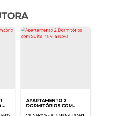
UTORA
1
APARTAMENTO 2
A
DORMITÓRIOS COM
SUÍTE NA VILA NOVA!
SANTA CATARINA
VILA NOVA
,
BRASIL
,
BLUMENAU
,
SANTA CATARINA
,
BR