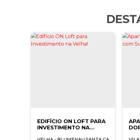
DEST
EDIFÍCIO ON LOFT PARA
APA
INVESTIMENTO NA
DOR
VELHA!
SUÍ
VELHA
,
BLUMENAU
,
SANTA CATARINA
,
BRAS
VILA