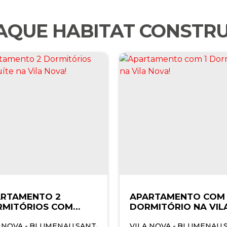
AQUE HABITAT CONSTR
RTAMENTO 2
APARTAMENTO COM 
MITÓRIOS COM
DORMITÓRIO NA VIL
TE NA VILA NOVA!
NOVA!
IL
 NOVA
,
BLUMENAU
,
SANTA CATARINA
VILA NOVA
,
BRASIL
,
BLUMENAU
,